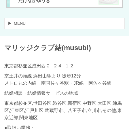
たけなかゆうき
MENU
マリッジクラブ
結
(musubi)
東京都杉並区成田西２−２４−１２
京王井の頭線 浜田山駅より 徒歩12分
メトロ丸の内線 南阿佐ヶ谷駅・JR線 阿佐ヶ谷駅
結婚相談・結婚情報サービスの地域
東京都杉並区,世田谷区,渋谷区,新宿区,中野区,大田区,練馬
区,江東区,江戸川区,武蔵野市、八王子市,立川市,その他,東
京近郊,関東地区
●取扱い業務：