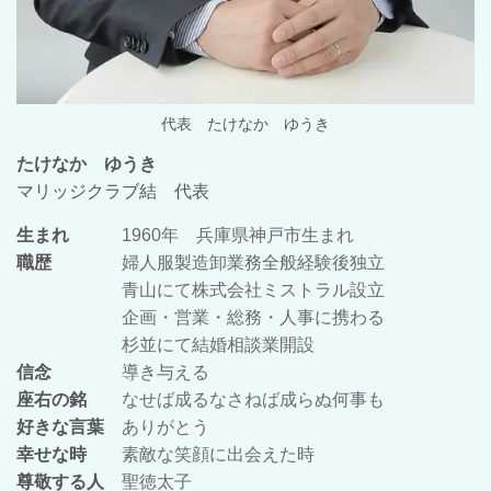
代表 たけなか ゆうき
たけなか ゆうき
マリッジクラブ結 代表
生まれ
1960年 兵庫県神戸市生まれ
職歴
婦人服製造卸業務全般経験後独立
青山にて株式会社ミストラル設立
企画・営業・総務・人事に携わる
杉並にて結婚相談業開設
信念
導き与える
座右の銘
なせば成るなさねば成らぬ何事も
好きな言葉
ありがとう
幸せな時
素敵な笑顔に出会えた時
尊敬する人
聖徳太子