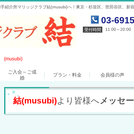
紹介所マリッジクラブ結(musubi)へ！東京・杉並区、世田谷区、
03-691
11:00～20:
受付時間
(musubi)
ご入会～ご成
プラン・料金
会員様の声
婚
結(musubi)
より皆様へ
メッセ