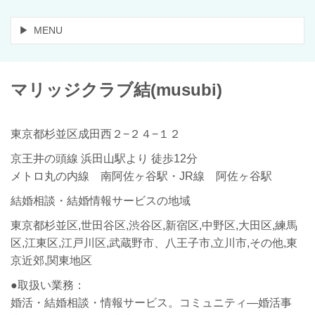
MENU
マリッジクラブ
結
(musubi)
東京都杉並区成田西２−２４−１２
京王井の頭線 浜田山駅より 徒歩12分
メトロ丸の内線 南阿佐ヶ谷駅・JR線 阿佐ヶ谷駅
結婚相談・結婚情報サービスの地域
東京都杉並区,世田谷区,渋谷区,新宿区,中野区,大田区,練馬
区,江東区,江戸川区,武蔵野市、八王子市,立川市,その他,東
京近郊,関東地区
●取扱い業務：
婚活・結婚相談・情報サービス。コミュニティ―婚活事