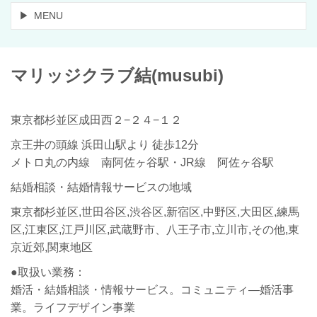
MENU
マリッジクラブ
結
(musubi)
東京都杉並区成田西２−２４−１２
京王井の頭線 浜田山駅より 徒歩12分
メトロ丸の内線 南阿佐ヶ谷駅・JR線 阿佐ヶ谷駅
結婚相談・結婚情報サービスの地域
東京都杉並区,世田谷区,渋谷区,新宿区,中野区,大田区,練馬
区,江東区,江戸川区,武蔵野市、八王子市,立川市,その他,東
京近郊,関東地区
●取扱い業務：
婚活・結婚相談・情報サービス。コミュニティ―婚活事
業。ライフデザイン事業