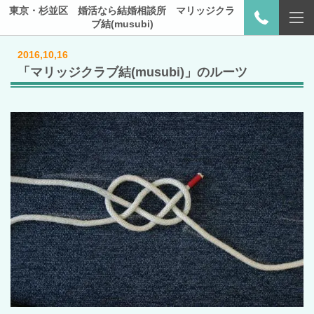
東京・杉並区 婚活なら結婚相談所 マリッジクラ
ブ結(musubi)
2016,10,16
「マリッジクラブ結(musubi)」のルーツ